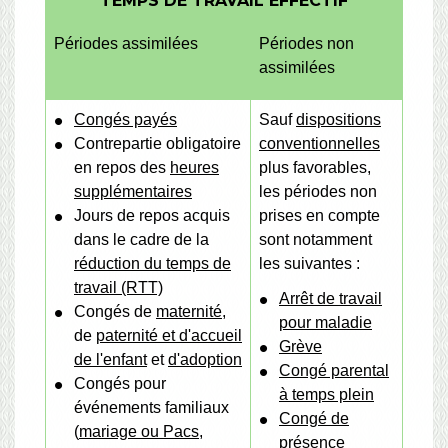
TEMPS DE TRAVAIL EFFECTIF
Périodes assimilées
Périodes non
assimilées
Congés payés
Sauf
dispositions
Contrepartie obligatoire
conventionnelles
en repos des
heures
plus favorables,
supplémentaires
les périodes non
Jours de repos acquis
prises en compte
dans le cadre de la
sont notamment
réduction du temps de
les suivantes :
travail (RTT)
Arrêt de travail
Congés de
maternité
,
pour maladie
de
paternité et d'accueil
Grève
de l'enfant
et
d'adoption
Congé parental
Congés pour
à temps plein
événements familiaux
Congé de
(
mariage ou Pacs
,
présence