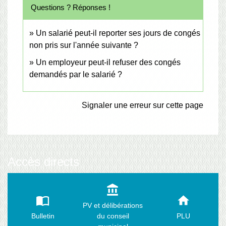
Questions ? Réponses !
Un salarié peut-il reporter ses jours de congés
non pris sur l'année suivante ?
Un employeur peut-il refuser des congés
demandés par le salarié ?
Signaler une erreur sur cette page
Accès directs
account_balance
import_contacts
home
PV et délibérations
Bulletin
du conseil
PLU