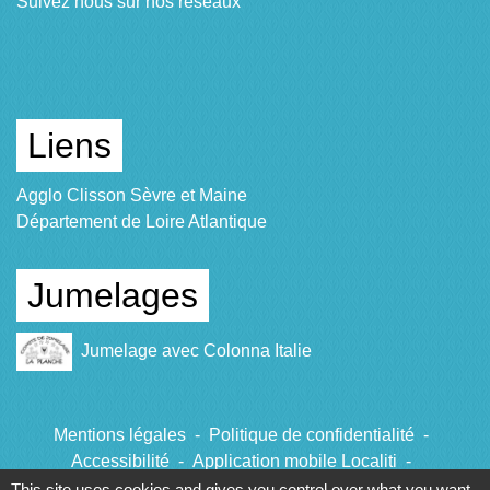
Suivez nous sur nos réseaux
Liens
Agglo Clisson Sèvre et Maine
Département de Loire Atlantique
Jumelages
Jumelage avec Colonna Italie
Mentions légales
-
Politique de confidentialité
-
Accessibilité
-
Application mobile Localiti
-
Plan du site
-
Gestion des cookies
This site uses cookies and gives you control over what you want