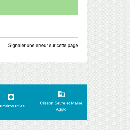
Signaler une erreur sur cette page
business
local_hospital
Clisson Sèvre et Maine
uméros utiles
Agglo