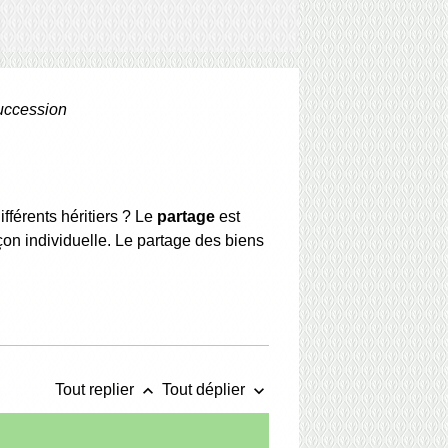
succession
férents héritiers ? Le
partage
est
açon individuelle. Le partage des biens
keyboard_arrow_up
keyboard_arrow_down
Tout replier
Tout déplier