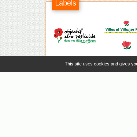
Labels
This site uses cookies and gives you
Coordonnées mairi
Commune de La Planche
1 place de la Mairie
44140 La Planche - FRANCE
+33 2 40 31 92 76
Contact par formulaire