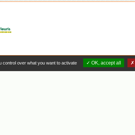
 control over what you want to activate
OK, accept all
e
Liens
Agglo Clisson Sèvre et Maine
Département de Loire Atlantique