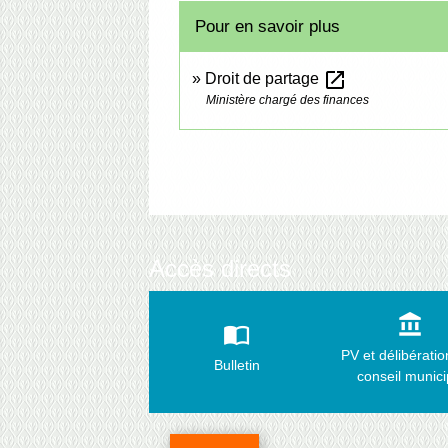
Pour en savoir plus
open_in_new
Droit de partage
Ministère chargé des finances
Accès directs
account_balance
import_contacts
PV et délibérati
Bulletin
conseil munici