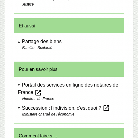
Justice
Et aussi
Partage des biens
Famille - Scolarité
Pour en savoir plus
Portail des services en ligne des notaires de
open_in_new
France
Notaires de France
open_in_new
Succession : l'indivision, c'est quoi ?
Ministère chargé de l'économie
Comment faire si...