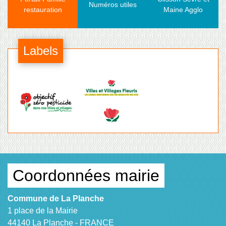
Numéros utiles
restauration
Maine Agglo
Labels
Coordonnées mairie
Commune de La Planche
1 place de la Mairie
44140 La Planche - FRANCE