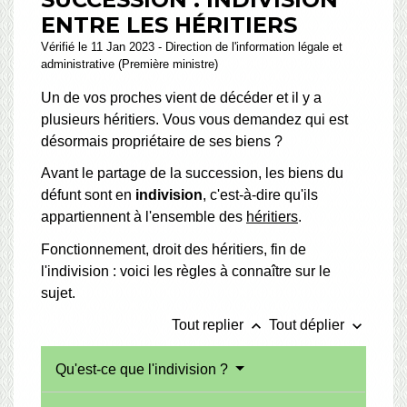
ENTRE LES HÉRITIERS
Vérifié le 11 Jan 2023 - Direction de l'information légale et
administrative (Première ministre)
Un de vos proches vient de décéder et il y a
plusieurs héritiers. Vous vous demandez qui est
désormais propriétaire de ses biens ?
Avant le partage de la succession, les biens du
défunt sont en
indivision
, c'est-à-dire qu'ils
appartiennent à l'ensemble des
héritiers
.
Fonctionnement, droit des héritiers, fin de
l'indivision : voici les règles à connaître sur le
sujet.
keyboard_arrow_up
keyboard_arrow_down
Tout replier
Tout déplier
Qu'est-ce que l'indivision ?