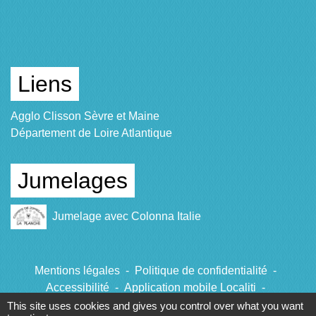
Liens
Agglo Clisson Sèvre et Maine
Département de Loire Atlantique
Jumelages
Jumelage avec Colonna Italie
Mentions légales
-
Politique de confidentialité
-
Accessibilité
-
Application mobile Localiti
-
Plan du site
-
Gestion des cookies
This site uses cookies and gives you control over what you want