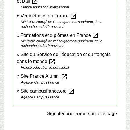
open_in_new
et Dalf
France éducation international
open_in_new
Venir étudier en France
Ministère chargé de l'enseignement supérieur, de la
recherche et de l'innovation
open_in_new
Formations et diplômes en France
Ministère chargé de l'enseignement supérieur, de la
recherche et de l'innovation
Site du Service de l'éducation et du français
open_in_new
dans le monde
France éducation international
open_in_new
Site France Alumni
Agence Campus France
open_in_new
Site campusfrance.org
Agence Campus France
Signaler une erreur sur cette page