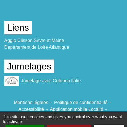
Liens
Agglo Clisson Sèvre et Maine
Département de Loire Atlantique
Jumelages
Jumelage avec Colonna Italie
Mentions légales
-
Politique de confidentialité
-
Accessibilité
-
Application mobile Localiti
-
Plan du site
-
Gestion des cookies
This site uses cookies and gives you control over what you want
to activate