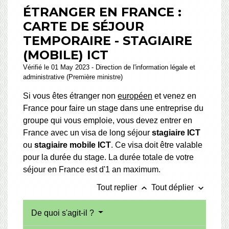
ÉTRANGER EN FRANCE :
CARTE DE SÉJOUR
TEMPORAIRE - STAGIAIRE
(MOBILE) ICT
Vérifié le 01 May 2023 - Direction de l'information légale et
administrative (Première ministre)
Si vous êtes étranger non
européen
et venez en
France pour faire un stage dans une entreprise du
groupe qui vous emploie, vous devez entrer en
France avec un visa de long séjour
stagiaire ICT
ou
stagiaire mobile ICT
. Ce visa doit être valable
pour la durée du stage. La durée totale de votre
séjour en France est d'1 an maximum.
keyboard_arrow_up
keyboard_arrow_down
Tout replier
Tout déplier
De quoi s'agit-il ?