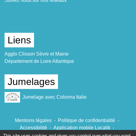
Suivez nous sur nos réseaux
Liens
Agglo Clisson Sèvre et Maine
Département de Loire Atlantique
Jumelages
Jumelage avec Colonna Italie
Mentions légales
-
Politique de confidentialité
-
Accessibilité
-
Application mobile Localiti
-
Plan du site
-
Gestion des cookies
This site uses cookies and gives you control over what you want