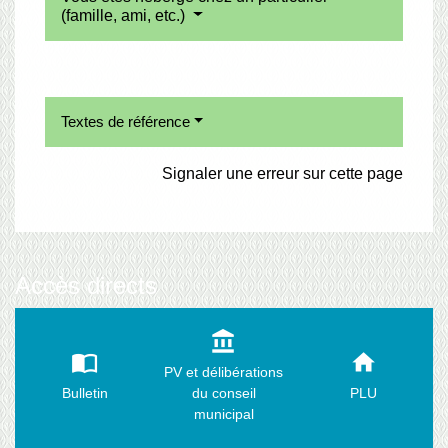
(famille, ami, etc.)
Textes de référence
Signaler une erreur sur cette page
Accès directs
account_balance
import_contacts
home
PV et délibérations
Bulletin
du conseil
PLU
municipal