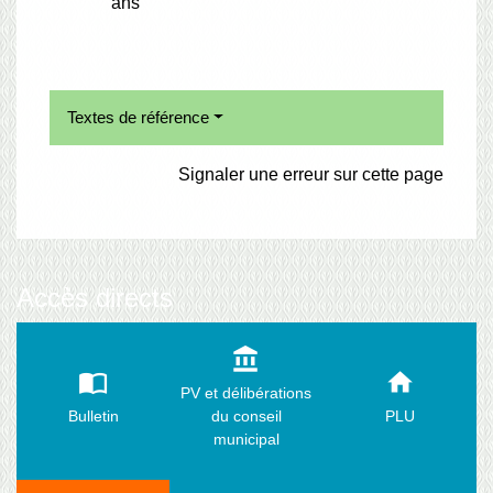
ans
Textes de référence
Signaler une erreur sur cette page
Accès directs
account_balance
import_contacts
home
PV et délibérations
Bulletin
du conseil
PLU
municipal