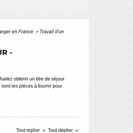
tranger en France
>
Travail d'un
R -
itez obtenir un titre de séjour
s sont les pièces à fournir pour
keyboard_arrow_up
keyboard_arrow_down
Tout replier
Tout déplier