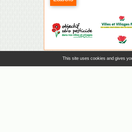
This site uses cookies and gives you
Coordonnées mairi
Commune de La Planche
1 place de la Mairie
44140 La Planche - FRANCE
+33 2 40 31 92 76
Contact par formulaire