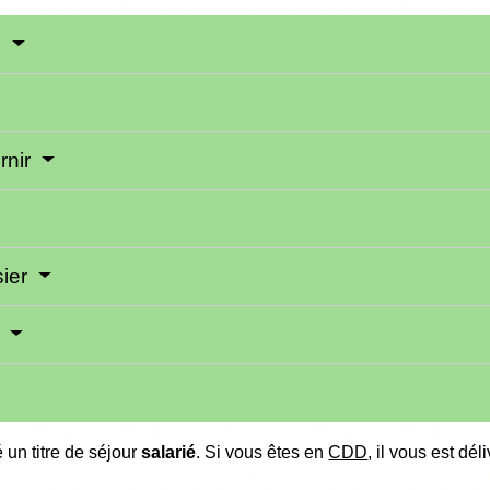
é
rnir
sier
é
ré un titre de séjour
salarié
. Si vous êtes en
CDD
, il vous est dé