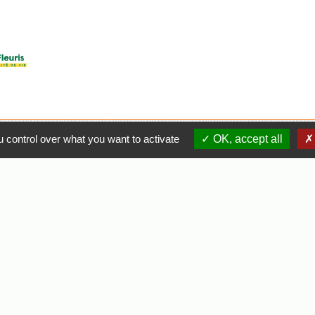
 control over what you want to activate
OK, accept all
e
Liens
Agglo Clisson Sèvre et Maine
Département de Loire Atlantique