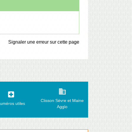
Signaler une erreur sur cette page
business
local_hospital
Clisson Sèvre et Maine
uméros utiles
Agglo