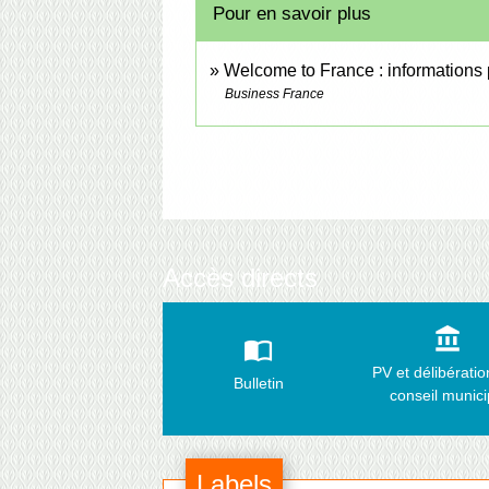
Pour en savoir plus
Welcome to France : informations 
Business France
Accès directs
account_balance
import_contacts
PV et délibérati
Bulletin
conseil munici
Labels