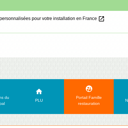
open_in_new
personnalisées pour votre installation en France
supervised_user_circle
home
ons du
Portail Famille
PLU
N
pal
restauration