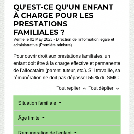
QU'EST-CE QU'UN ENFANT
À CHARGE POUR LES
PRESTATIONS
FAMILIALES ?
Vérifié le 01 May 2023 - Direction de l'information légale et
administrative (Première ministre)
Pour ouvrir droit aux prestations familiales, un
enfant doit être à la charge effective et permanente
de l'allocataire (parent, tuteur, etc.). S'il travaille, sa
rémunération ne doit pas dépasser
55 %
du SMIC.
keyboard_arrow_up
keyboard_arrow_down
Tout replier
Tout déplier
Situation familiale
Âge limite
Rémunération de l'enfant