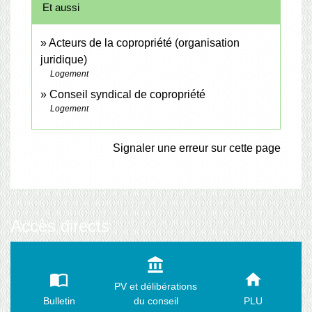
Et aussi
Acteurs de la copropriété (organisation
juridique)
Logement
Conseil syndical de copropriété
Logement
Signaler une erreur sur cette page
Accès directs
account_balance
import_contacts
home
PV et délibérations
Bulletin
du conseil
PLU