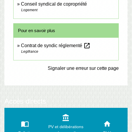
Conseil syndical de copropriété
Logement
Pour en savoir plus
open_in_new
Contrat de syndic réglementé
Legifrance
Signaler une erreur sur cette page
Accès directs
account_balance
import_contacts
home
PV et délibérations