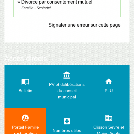
Divorce par consentement mutuel
Famille - Scolarité
Signaler une erreur sur cette page
Accès directs
account_balance
import_contacts
home
PV et délibérations
Bulletin
du conseil
PLU
municipal
supervised_user_circle
business
local_hospital
Portail Famille
Clisson Sèvre et
Numéros utiles
restauration
Maine Agglo