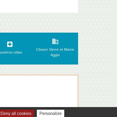
business
local_hospital
Clisson Sèvre et Maine
uméros utiles
Agglo
Deny all cookies
Personalize