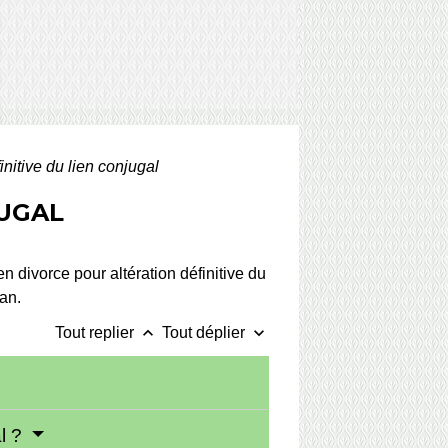
initive du lien conjugal
JUGAL
 divorce pour altération définitive du
 an.
keyboard_arrow_up
keyboard_arrow_down
Tout replier
Tout déplier
al ?