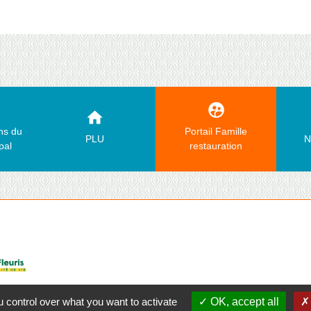
supervised_user_circle
home
ons du
Portail Famille
PLU
N
pal
restauration
 control over what you want to activate
OK, accept all