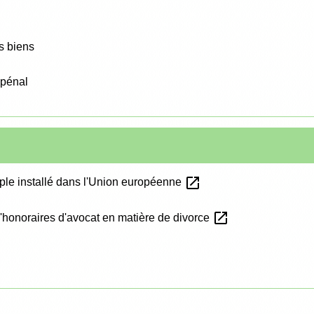
s biens
 pénal
open_in_new
uple installé dans l'Union européenne
open_in_new
'honoraires d'avocat en matière de divorce