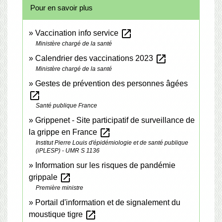
Pour en savoir plus
open_in_new
Vaccination info service
Ministère chargé de la santé
open_in_new
Calendrier des vaccinations 2023
Ministère chargé de la santé
Gestes de prévention des personnes âgées
open_in_new
Santé publique France
Grippenet - Site participatif de surveillance de
open_in_new
la grippe en France
Institut Pierre Louis d'épidémiologie et de santé publique
(iPLESP) - UMR S 1136
Information sur les risques de pandémie
open_in_new
grippale
Première ministre
Portail d'information et de signalement du
open_in_new
moustique tigre