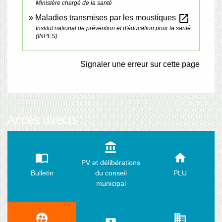
Ministère chargé de la santé
open_in_new
Maladies transmises par les moustiques
Institut national de prévention et d'éducation pour la santé
(INPES)
Signaler une erreur sur cette page
Accès directs
account_balance
import_contacts
home
PV et délibérations
Bulletin
du conseil
PLU
municipal
supervised_user_circle
business