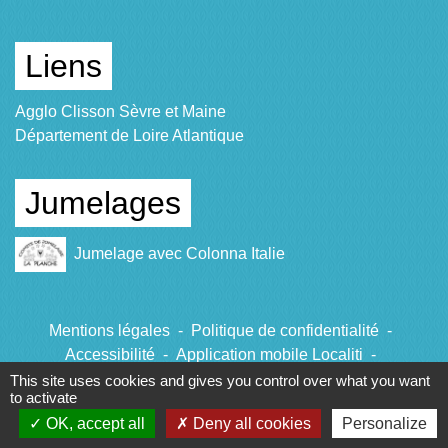
Liens
Agglo Clisson Sèvre et Maine
Département de Loire Atlantique
Jumelages
Jumelage avec Colonna Italie
Mentions légales
-
Politique de confidentialité
-
Accessibilité
-
Application mobile Localiti
-
Plan du site
-
Gestion des cookies
This site uses cookies and gives you control over what you want
to activate
OK, accept all
Deny all cookies
Personalize
Site créé en partenariat avec Réseau des Communes