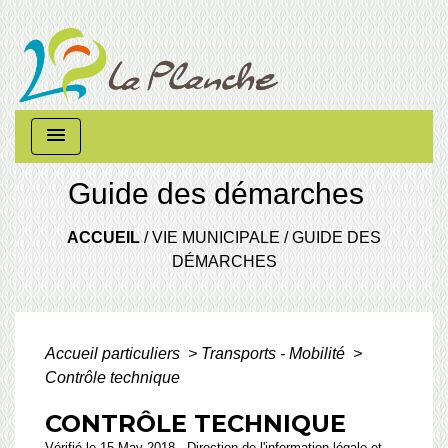
menu
Guide des démarches
ACCUEIL
/
VIE MUNICIPALE
/
GUIDE DES
DÉMARCHES
Accueil particuliers
>
Transports - Mobilité
>
Contrôle technique
CONTRÔLE TECHNIQUE
Vérifié le 15 May 2018 - Direction de l'information légale et