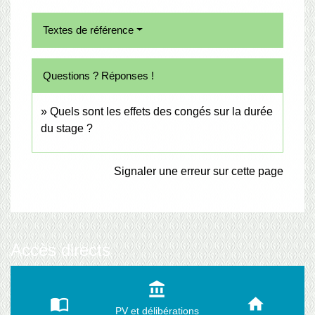
Textes de référence
Questions ? Réponses !
Quels sont les effets des congés sur la durée
du stage ?
Signaler une erreur sur cette page
Accès directs
account_balance
import_contacts
home
PV et délibérations