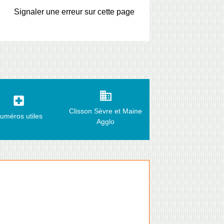
Signaler une erreur sur cette page
business
local_hospital
Clisson Sèvre et Maine
uméros utiles
Agglo