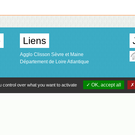
e
Liens
Agglo Clisson Sèvre et Maine
Département de Loire Atlantique
 control over what you want to activate
OK, accept all