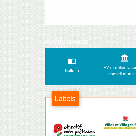
Accès directs
account_balance
import_contacts
PV et délibérati
Bulletin
conseil munici
Labels