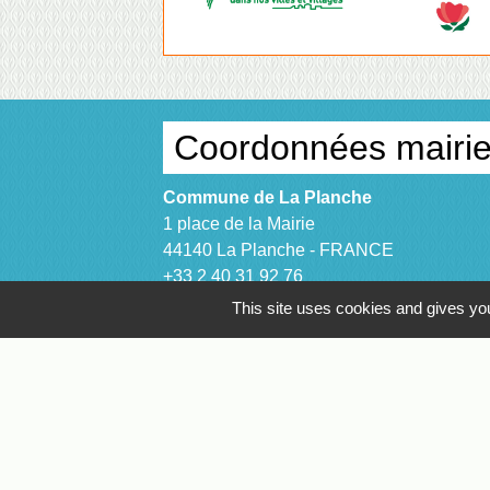
Coordonnées mairi
Commune de La Planche
1 place de la Mairie
44140 La Planche - FRANCE
+33 2 40 31 92 76
This site uses cookies and gives you
Contact par formulaire
Facebook
Suivez nous sur nos réseaux