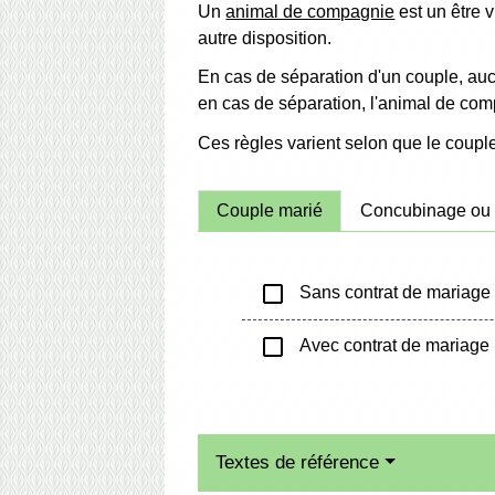
Un
animal de compagnie
est un être v
autre disposition.
En cas de séparation d'un couple, auc
en cas de séparation, l'animal de c
Ces règles varient selon que le coupl
Couple marié
Concubinage ou
check_box_outline_blank
Sans contrat de mariage
check_box_outline_blank
Avec contrat de mariage
Textes de référence