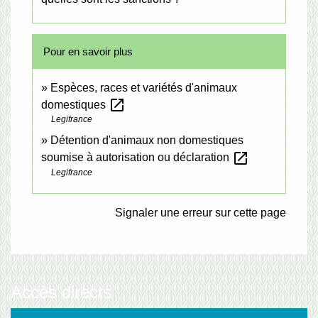
Pour en savoir plus
Espèces, races et variétés d'animaux
open_in_new
domestiques
Legifrance
Détention d'animaux non domestiques
open_in_new
soumise à autorisation ou déclaration
Legifrance
Signaler une erreur sur cette page
Accès directs