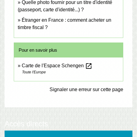
Quelle photo fournir pour un titre d'identité
(passeport, carte d'identité...) ?
Étranger en France : comment acheter un
timbre fiscal ?
Pour en savoir plus
open_in_new
Carte de l'Espace Schengen
Toute l'Europe
Signaler une erreur sur cette page
Accès directs