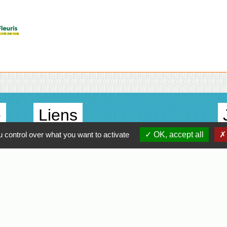
e
Liens
 control over what you want to activate
OK, accept all
Agglo Clisson Sèvre et Maine
Département de Loire Atlantique