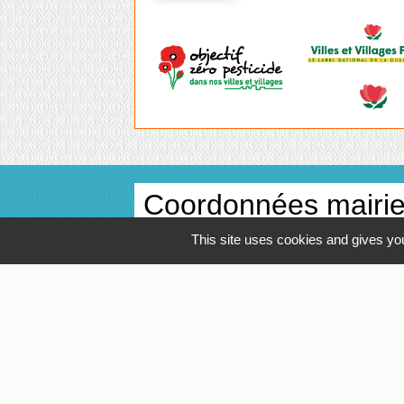
Coordonnées mairi
This site uses cookies and gives you
Commune de La Planche
1 place de la Mairie
44140 La Planche - FRANCE
+33 2 40 31 92 76
Contact par formulaire
Facebook