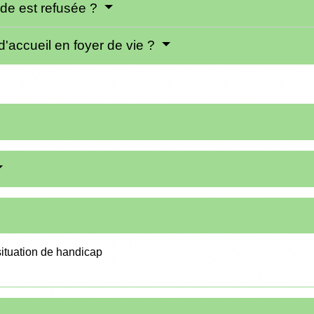
nde est refusée ?
d'accueil en foyer de vie ?
ituation de handicap