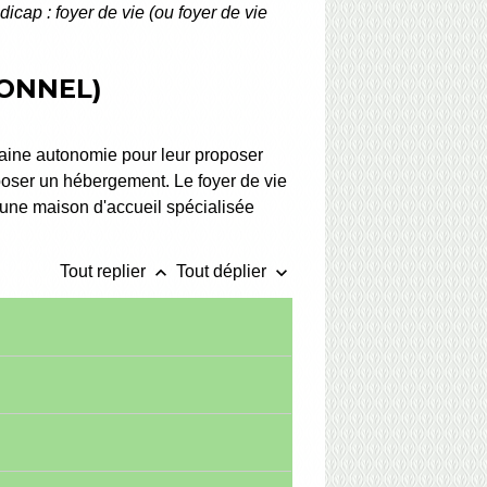
icap : foyer de vie (ou foyer de vie
IONNEL)
rtaine autonomie pour leur proposer
poser un hébergement. Le foyer de vie
 d'une maison d'accueil spécialisée
keyboard_arrow_up
keyboard_arrow_down
Tout replier
Tout déplier