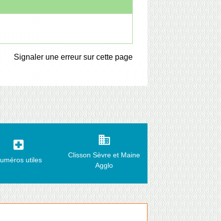
Signaler une erreur sur cette page
business
local_hospital
Clisson Sèvre et Maine
uméros utiles
Agglo