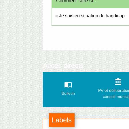
Comment faire si...
Je suis en situation de handicap
Accès directs
account_balance
import_contacts
PV et délibérati
Bulletin
conseil munici
Labels