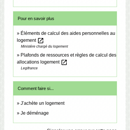
Pour en savoir plus
Éléments de calcul des aides personnelles au
open_in_new
logement
Ministère chargé du logement
Plafonds de ressources et règles de calcul des
open_in_new
allocations logement
Legifrance
Comment faire si...
J'achète un logement
Je déménage