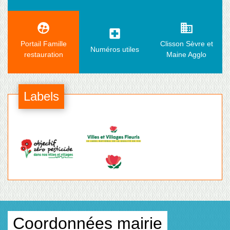
supervised_user_circle
business
local_hospital
Portail Famille
Clisson Sèvre et
Numéros utiles
restauration
Maine Agglo
Labels
Coordonnées mairie