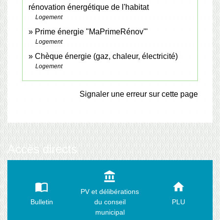
rénovation énergétique de l'habitat
Logement
Prime énergie "MaPrimeRénov'"
Logement
Chèque énergie (gaz, chaleur, électricité)
Logement
Signaler une erreur sur cette page
Accès directs
account_balance
import_contacts
home
PV et délibérations
Bulletin
du conseil
PLU
municipal