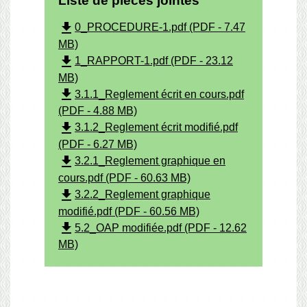
Liste de pièces jointes
file_download
0_PROCEDURE-1.pdf (PDF - 7.47
MB)
file_download
1_RAPPORT-1.pdf (PDF - 23.12
MB)
file_download
3.1.1_Reglement écrit en cours.pdf
(PDF - 4.88 MB)
file_download
3.1.2_Reglement écrit modifié.pdf
(PDF - 6.27 MB)
file_download
3.2.1_Reglement graphique en
cours.pdf (PDF - 60.63 MB)
file_download
3.2.2_Reglement graphique
modifié.pdf (PDF - 60.56 MB)
file_download
5.2_OAP modifiée.pdf (PDF - 12.62
MB)