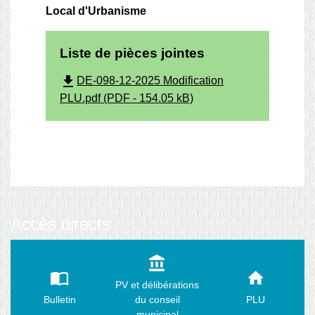
Local d'Urbanisme
Liste de pièces jointes
file_download
DE-098-12-2025 Modification
PLU.pdf (PDF - 154.05 kB)
Accès directs
account_balance
import_contacts
home
PV et délibérations
Bulletin
du conseil
PLU
municipal