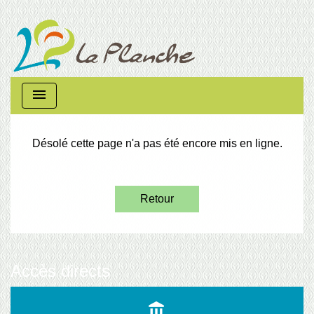
menu
Désolé cette page n'a pas été encore mis en ligne.
Retour
Accès directs
account_balance